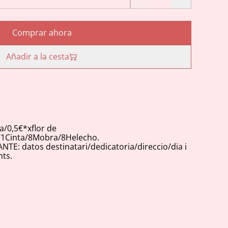
Comprar ahora
Añadir a la cesta
ta/0,5€*xflor de
/1Cinta/8Mobra/8Helecho.
E: datos destinatari/dedicatoria/direccio/dia i
ts.