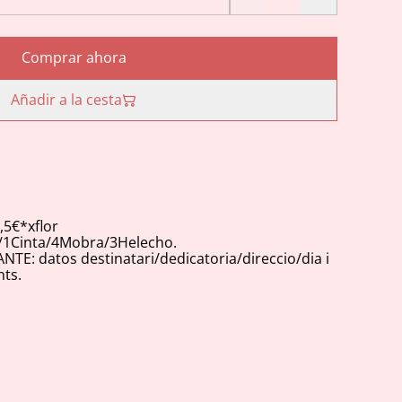
Comprar ahora
Añadir a la cesta
,5€*xflor
/1Cinta/4Mobra/3Helecho.
E: datos destinatari/dedicatoria/direccio/dia i
ts.