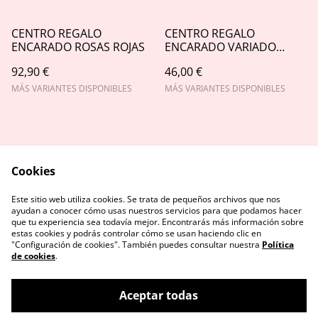
CENTRO REGALO
CENTRO REGALO
ENCARADO ROSAS ROJAS
ENCARADO VARIADO
BLANCO RLAC
92,90 €
46,00 €
MÁS VARIANTES DISPONIBLES
MÁS VARIANTES DISPONIBLES
Cookies
Este sitio web utiliza cookies. Se trata de pequeños archivos que nos
Contact Us
Legal Terms
ayudan a conocer cómo usas nuestros servicios para que podamos hacer
Privacy Policy
Cookie Policy
que tu experiencia sea todavía mejor. Encontrarás más información sobre
estas cookies y podrás controlar cómo se usan haciendo clic en
"Configuración de cookies". También puedes consultar nuestra
Política
de cookies
.
Aceptar todas
©
2026
FLOREAS