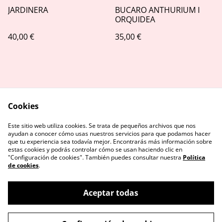
JARDINERA
BUCARO ANTHURIUM I
ORQUIDEA
40,00 €
35,00 €
Cookies
Este sitio web utiliza cookies. Se trata de pequeños archivos que nos
Contact Us
Legal Terms
ayudan a conocer cómo usas nuestros servicios para que podamos hacer
Privacy Policy
Cookie Policy
que tu experiencia sea todavía mejor. Encontrarás más información sobre
estas cookies y podrás controlar cómo se usan haciendo clic en
"Configuración de cookies". También puedes consultar nuestra
Política
de cookies
.
Aceptar todas
©
2026
FLOREAS